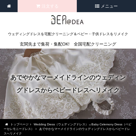
注文する
メニュー
ウェディングドレスを宅配クリーニング＆ベビー・子供ドレスをリメイク
玄関先まで集荷・集配OK! 全国宅配クリーニング
あでやかなマーメイドラインのウェディン
グドレスからベビードレスへリメイク
トップページ
Wedding Dress（ウェディングドレス）→Baby Celemony Dress（ベビ
ーセレモニードレス）
あでやかなマーメイドラインのウェディングドレスからベビードレ
スへリメイク