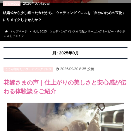
2026年07月20日
トピックス
結婚式から少し経った今だから。ウェディングドレスを「自分のための宝物」
にリメイクしませんか？
トップページ
9月, 2025 | ウェディングドレスを宅配クリーニング＆ベビー・子供ド
レスをリメイク
月:
2025年9月
2025/09/30 8:35
投稿
ここが知りたいウェディングドレス
花嫁さまの声｜仕上がりの美しさと安心感が伝
わる体験談をご紹介