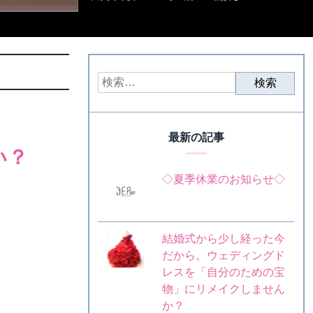
最新の記事
い？
◇夏季休業のお知らせ◇
結婚式から少し経った今
だから。ウェディングド
レスを「自分のための宝
物」にリメイクしません
か？