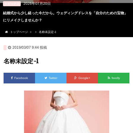
2026年07月20日
トピックス
結婚式から少し経った今だから。ウェディングドレスを「自分のための宝物」
にリメイクしませんか？
トップページ
名称未設定-1
2019/03/07 9:44
投稿
名称未設定-1
Facebook
Twitter
Google+
feedly