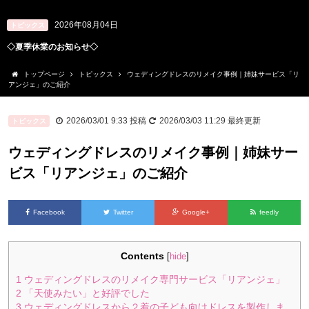
2026年07月20日
トピックス
結婚式から少し経った今だから。ウェディングドレスを「自分のための宝物」
にリメイクしませんか？
トップページ
トピックス
ウェディングドレスのリメイク事例｜姉妹サービス「リ
アンジェ」のご紹介
2026/03/01 9:33
投稿
2026/03/03 11:29
最終更新
トピックス
ウェディングドレスのリメイク事例｜姉妹サー
ビス「リアンジェ」のご紹介
Facebook
Twitter
Google+
feedly
Contents
[
hide
]
1
ウェディングドレスのリメイク専門サービス「リアンジェ」
2
「天使みたい」と好評でした
3
ウェディングドレスから２着の子ども向けドレスを製作しま