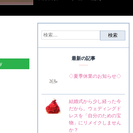
最新の記事
y
◇夏季休業のお知らせ◇
結婚式から少し経った今
だから。ウェディングド
レスを「自分のための宝
物」にリメイクしません
か？